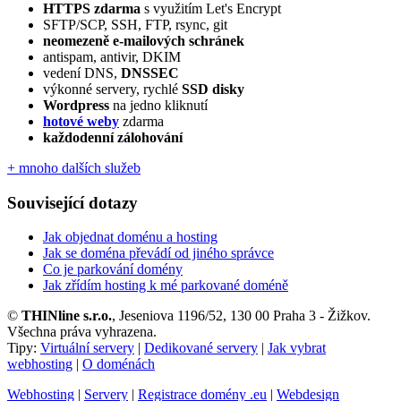
HTTPS zdarma
s využitím Let's Encrypt
SFTP/SCP, SSH, FTP, rsync, git
neomezeně e‑mailových schránek
antispam, antivir, DKIM
vedení DNS,
DNSSEC
výkonné servery, rychlé
SSD disky
Wordpress
na jedno kliknutí
hotové weby
zdarma
každodenní zálohování
+ mnoho dalších služeb
Související dotazy
Jak objednat doménu a hosting
Jak se doména převádí od jiného správce
Co je parkování domény
Jak zřídím hosting k mé parkované doméně
©
THINline s.r.o.
, Jeseniova 1196/52, 130 00 Praha 3 - Žižkov.
Všechna práva vyhrazena.
Tipy:
Virtuální servery
|
Dedikované servery
|
Jak vybrat
webhosting
|
O doménách
Webhosting
|
Servery
|
Registrace domény .eu
|
Webdesign