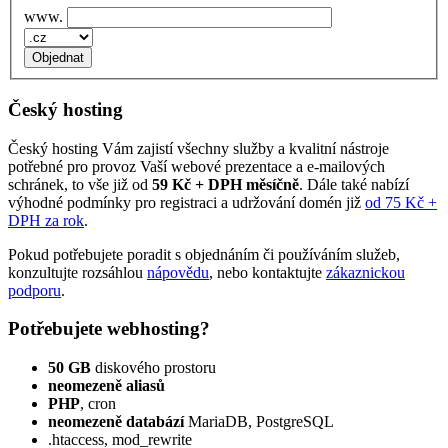
www.
Český hosting
Český hosting Vám zajistí všechny služby a kvalitní nástroje
potřebné pro provoz Vaší webové prezentace a e‑mailových
schránek, to vše již od
59 Kč + DPH měsíčně
. Dále také nabízí
výhodné podmínky pro registraci a udržování domén již
od 75 Kč +
DPH za rok
.
Pokud potřebujete poradit s objednáním či používáním služeb,
konzultujte rozsáhlou
nápovědu
, nebo kontaktujte
zákaznickou
podporu
.
Potřebujete webhosting?
50 GB
diskového prostoru
neomezeně aliasů
PHP
, cron
neomezeně databází
MariaDB, PostgreSQL
.htaccess, mod_rewrite